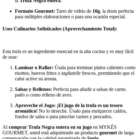
la
Trufa Negra entera
.
Formato Gourmet:
Tarro de vidrio de
10g
, la dosis perfecta
para múltiples elaboraciones o para una ocasión especial.
Usos Culinarios Sofisticados (Aprovechamiento Total):
Esta trufa es un ingrediente esencial en la alta cocina y es muy fácil
de usar:
Laminar o Rallar:
Úsala para terminar platos calientes como
risottos, huevos fritos o
tagliatelle
frescos, permitiendo que el
calor active su aroma.
Salsas y Rellenos:
Perfecta para añadir a salsas de carne,
patés o como relleno de aves.
Aproveche el Jugo:
¡El jugo de la trufa es un tesoro
aromático!
No lo deseche. Úsalo para enriquecer caldos,
fondos de salsa o para pincelar carnes y pescados.
Al
comprar Trufa Negra entera en su jugo
en MYKÉS
GOURMET, usted está adquiriendo un producto
gourmet
de larga
conservación con la calidad garantizada de
Soria
.