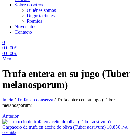
Sobre nosotros
Quiénes somos
Degustaciones
Premios
Novedades
Contacto
0
0
0.00
€
0
0.00
€
Menu
Trufa entera en su jugo (Tuber
melanosporum)
Inicio
/
Trufas en conserva
/
Trufa entera en su jugo (Tuber
melanosporum)
Anterior
Carpaccio de trufa en aceite de oliva (Tuber aestivum)
10.85
€
IVA
incluido