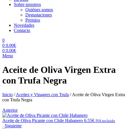
Sobre nosotros
Quiénes somos
Degustaciones
Premios
Novedades
Contacto
0
0
0.00
€
0
0.00
€
Menu
Aceite de Oliva Virgen Extra
con Trufa Negra
Inicio
/
Aceites y Vinagres con Trufa
/
Aceite de Oliva Virgen Extra
con Trufa Negra
Anterior
Aceite de Oliva Picante con Chile Habanero
6.55
€
IVA incluido
.
Siguiente